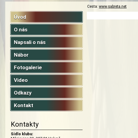
Cesta:
www.gabreta.net
Úvod
O nás
Napsali o nás
Nábor
Fotogalerie
Video
Odkazy
Kontakt
Kontakty
Sídlo klubu: