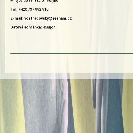
Milejovice 33, 387 01 Volyně
Tel.: +420 737 992 910
E-mail:
vostradovsky@seznam.cz
Datová schránka:
468rjqn