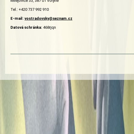
Milejovice 33, 387 01 Volyně
Tel.: +420 737 992 910
E-mail:
vostradovsky@seznam.cz
Datová schránka:
468rjqn