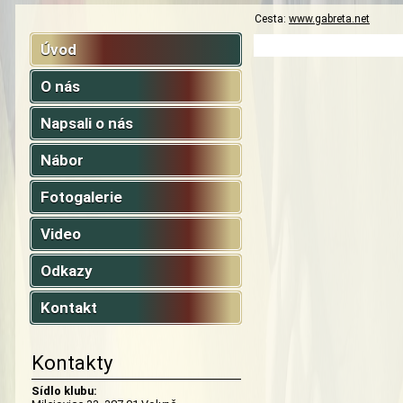
Cesta:
www.gabreta.net
Úvod
O nás
Napsali o nás
Nábor
Fotogalerie
Video
Odkazy
Kontakt
Kontakty
Sídlo klubu: