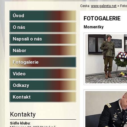
Cesta:
www.gabreta.net
>
Foto
Úvod
FOTOGALERIE
O nás
Momentky
Napsali o nás
Nábor
Fotogalerie
Video
Odkazy
Kontakt
Kontakty
Sídlo klubu: