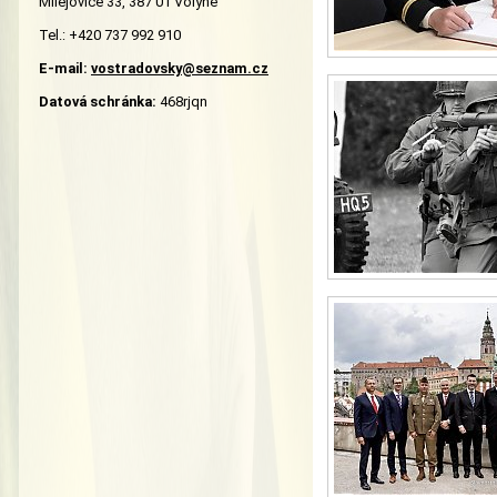
Milejovice 33, 387 01 Volyně
Tel.: +420 737 992 910
E-mail:
vostradovsky@seznam.cz
Datová schránka:
468rjqn