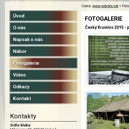
Cesta:
www.gabreta.net
>
Foto
Úvod
FOTOGALERIE
O nás
Český Krumlov 2015 - p
Napsali o nás
Nábor
Fotogalerie
Video
Odkazy
Kontakt
Kontakty
Sídlo klubu: