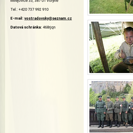
Milejovice 33, 387 01 Volyně
Tel.: +420 737 992 910
E-mail:
vostradovsky@seznam.cz
Datová schránka:
468rjqn