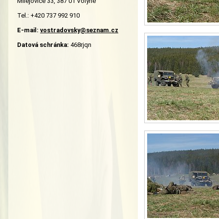
Milejovice 33, 387 01 Volyně
Tel.: +420 737 992 910
E-mail:
vostradovsky@seznam.cz
Datová schránka:
468rjqn