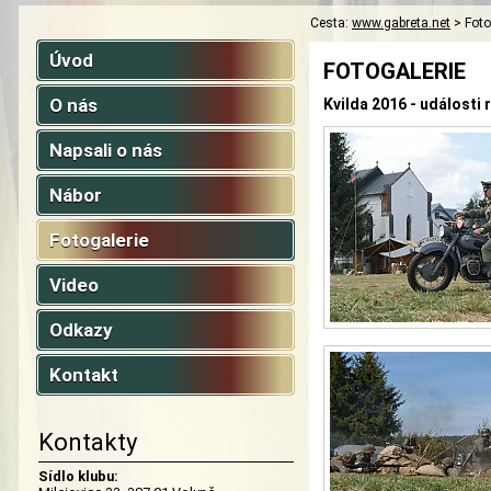
Cesta:
www.gabreta.net
>
Foto
Úvod
FOTOGALERIE
O nás
Kvilda 2016 - události
Napsali o nás
Nábor
Fotogalerie
Video
Odkazy
Kontakt
Kontakty
Sídlo klubu: